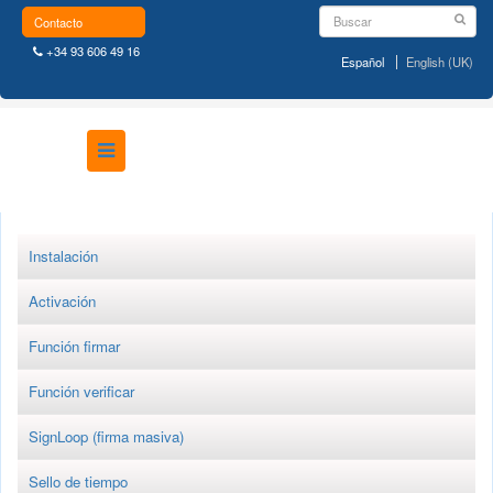
Contacto
+34 93 606 49 16
Español
English (UK)
Instalación
Activación
Función firmar
Función verificar
SignLoop (firma masiva)
Sello de tiempo