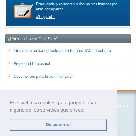
Firma, envía, y recupera tus documentos firmados por
otros participantes
¡Alta gratuita!
¿Para qué usar ClickSign?
Firma electrónica de facturas en formato XML - Facturae
Propiedad Intelectual
Documentos para la administración
Isigma Asesoría Tecnológica, S.L.
Este web usa cookies para proporcionar
PMT - Parc Mediterrani de la Tecnologia (Parc UPC), Edifici RDIT
alguno de los servicios que ofrece.
Esteve Terrades, 1 -
08060
Castelldefels (Barcelona)
España
(+34) 93 606 49 16
De acuerdo!
© 2020 Isigma Asesoría Tecnológica, S.L.