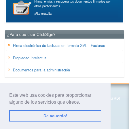
Firma, envía, y recupera tus documentos firmados por
otros participantes
¡Alta gratuita!
¿Para qué usar ClickSign?
Firma electrónica de facturas en formato XML - Facturae
Propiedad Intelectual
Documentos para la administración
Isigma Asesoría Tecnológica, S.L.
Este web usa cookies para proporcionar
PMT - Parc Mediterrani de la Tecnologia (Parc UPC), Edifici RDIT
alguno de los servicios que ofrece.
Esteve Terrades, 1 -
08060
Castelldefels (Barcelona)
España
(+34) 93 606 49 16
De acuerdo!
© 2020 Isigma Asesoría Tecnológica, S.L.