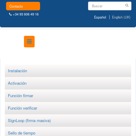
Contacto
+34 93 606 49 16
Español
English (UK)
Instalación
Activación
Función firmar
Función verificar
SignLoop (firma masiva)
Sello de tiempo