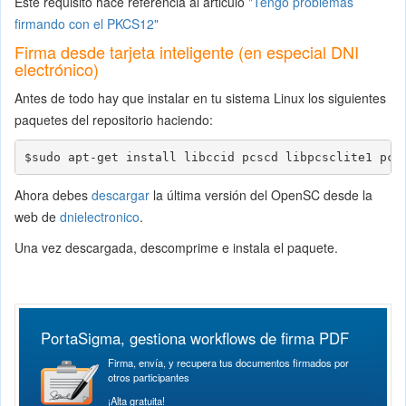
Este requisito hace referencia al articulo
"Tengo problemas
firmando con el PKCS12"
Firma desde tarjeta inteligente (en especial DNI
electrónico)
Antes de todo hay que instalar en tu sistema Linux los siguientes
paquetes del repositorio haciendo:
$sudo apt-get install libccid pcscd libpcsclite1 pcs
Ahora debes
descargar
la última versión del OpenSC desde la
web de
dnielectronico
.
Una vez descargada, descomprime e instala el paquete.
PortaSigma, gestiona workflows de firma PDF
Firma, envía, y recupera tus documentos firmados por
otros participantes
¡Alta gratuita!