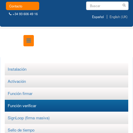
Contacto
+34 93 606 49 16
Español
English (UK)
Instalación
Activación
Función firmar
Función verificar
SignLoop (firma masiva)
Sello de tiempo