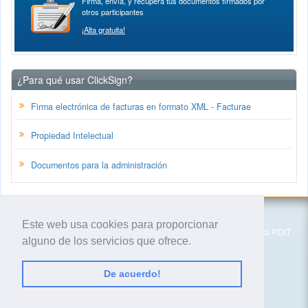
Firma, envía, y recupera tus documentos firmados por
otros participantes
¡Alta gratuita!
¿Para qué usar ClickSign?
Firma electrónica de facturas en formato XML - Facturae
Propiedad Intelectual
Documentos para la administración
Isigma Asesoría Tecnológica, S.L.
Este web usa cookies para proporcionar
PMT - Parc Mediterrani de la Tecnologia (Parc UPC), Edifici RDIT
alguno de los servicios que ofrece.
Esteve Terrades, 1 -
08060
Castelldefels (Barcelona)
España
(+34) 93 606 49 16
De acuerdo!
© 2020 Isigma Asesoría Tecnológica, S.L.